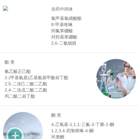
农药中间体
氯甲基氯磺酸酯
8-甲基喹啉
间氟苯硼酸
对羟基苯硼酸
2,6-二氯烟腈
酯 类
氰乙酸正己酯
2-(甲基氨基)乙基氨基甲酸叔丁酯
2,5-二溴己二酸二乙酯
2,4-二溴戊二酸二乙酯
丙二酸二叔丁酯
酮 类
4-乙氧基-1,1,1-三氟-3-丁烯-2-酮
1,2,3,4-四氢喹啉-4-酮
环庚酮