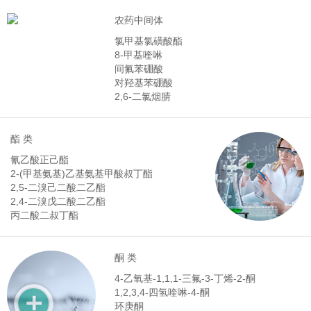
农药中间体
氯甲基氯磺酸酯
8-甲基喹啉
间氟苯硼酸
对羟基苯硼酸
2,6-二氯烟腈
酯 类
氰乙酸正己酯
2-(甲基氨基)乙基氨基甲酸叔丁酯
2,5-二溴己二酸二乙酯
2,4-二溴戊二酸二乙酯
丙二酸二叔丁酯
酮 类
4-乙氧基-1,1,1-三氟-3-丁烯-2-酮
1,2,3,4-四氢喹啉-4-酮
环庚酮