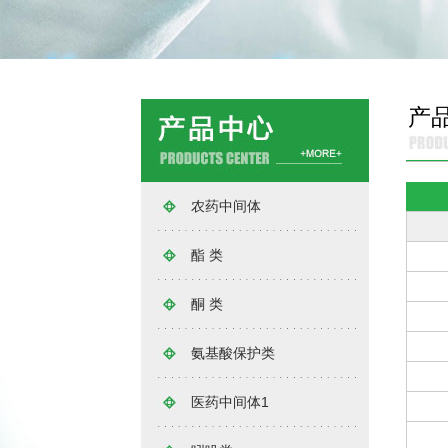
产
农药中间体
酯 类
酮 类
氨基酸保护类
医药中间体1