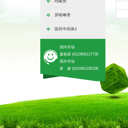
吲哚类
异喹啉类
医药中间体2
国内市场
夏栋梁 (0)13906127738
国外市场
蒋 健 (0)15961106108