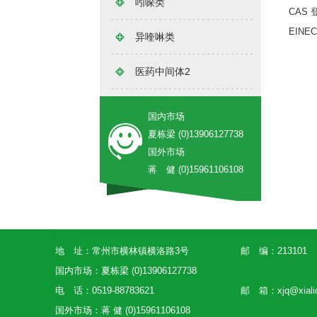
吲哚类
CAS 
EINE
异喹啉类
医药中间体2
国内市场
夏栋梁 (0)13906127738
国外市场
蒋 健 (0)15961106108
地 址：常州市横林镇横洛路3号
邮 编：213101
国内市场：夏栋梁 (0)13906127738
电 话：0519-88783621
邮 箱：
xjq@xial
国外市场：蒋 健 (0)15961106108