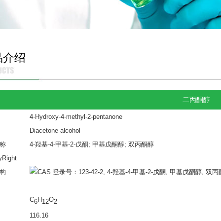
品介绍
二丙酮醇
4-Hydroxy-4-methyl-2-pentanone
Diacetone alcohol
称
4-羟基-4-甲基-2-戊酮; 甲基戊酮醇; 双丙酮醇
构
C
H
O
6
12
2
116.16