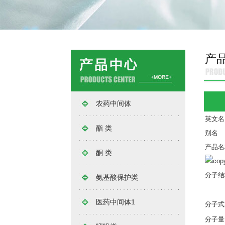
产
农药中间体
英文名
酯 类
别名
产品名
酮 类
分子结
氨基酸保护类
医药中间体1
分子式
分子量