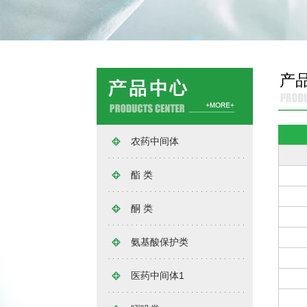
产
农药中间体
酯 类
酮 类
氨基酸保护类
医药中间体1