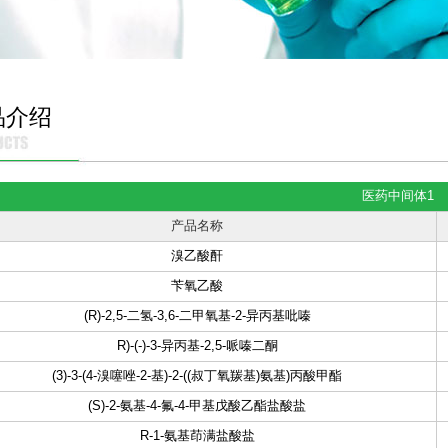
品介绍
医药中间体1
产品名称
溴乙酸酐
苄氧乙酸
(R)-2,5-二氢-3,6-二甲氧基-2-异丙基吡嗪
R)-(-)-3-异丙基-2,5-哌嗪二酮
(3)-3-(4-溴噻唑-2-基)-2-((叔丁氧羰基)氨基)丙酸甲酯
(S)-2-氨基-4-氟-4-甲基戊酸乙酯盐酸盐
R-1-氨基茚满盐酸盐