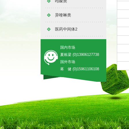
吲哚类
异喹啉类
医药中间体2
国内市场
夏栋梁 (0)13906127738
国外市场
蒋 健 (0)15961106108