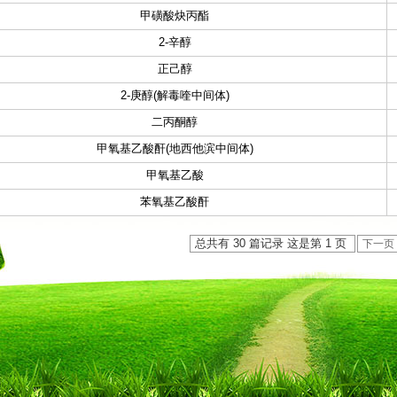
甲磺酸炔丙酯
2-辛醇
正己醇
2-庚醇(解毒喹中间体)
二丙酮醇
甲氧基乙酸酐(地西他滨中间体)
甲氧基乙酸
苯氧基乙酸酐
总共有 30 篇记录 这是第 1 页
下一页