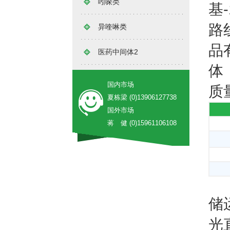
吲哚类
基
路
异喹啉类
品
医药中间体2
体
国内市场
质
夏栋梁 (0)13906127738
国外市场
蒋 健 (0)15961106108
储
光