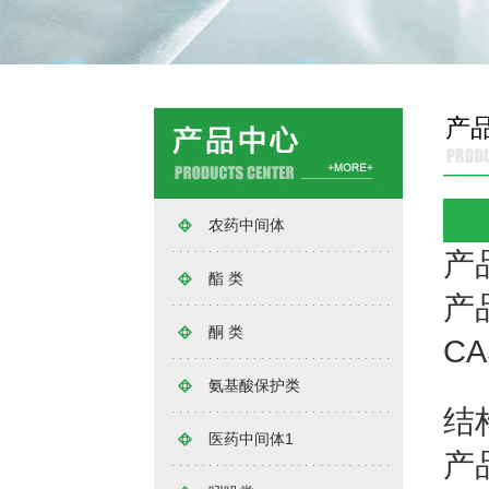
产
农药中间体
产
酯 类
产品
酮 类
C
氨基酸保护类
结
医药中间体1
产