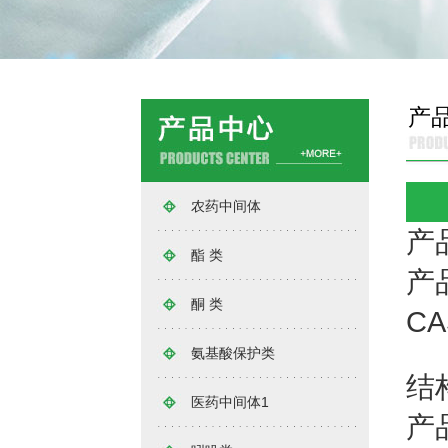
产
农药中间体
产
酯 类
产品
酮 类
C
氨基酸保护类
结
医药中间体1
产