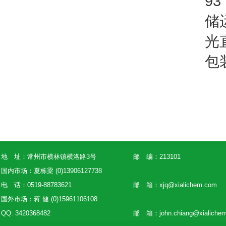
93
储
光
包
地 址：常州市横林镇横洛路3号
邮 编：213101
国内市场：夏栋梁 (0)13906127738
电 话：0519-88783621
邮 箱：
xjq@xialichem.com
国外市场：蒋 健 (0)15961106108
QQ: 3420368482
邮 箱：
john.chiang@xialiche