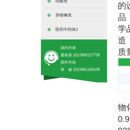
吲哚类
的
品
异喹啉类
学
医药中间体2
造
国内市场
质
夏栋梁 (0)13906127738
国外市场
蒋 健 (0)15961106108
物
0.