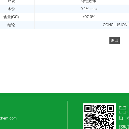
外观
绿色粉末
水份
0.1% max
含量(GC)
≥97.0%
结论
CONCLUSION
返回
ichem.com