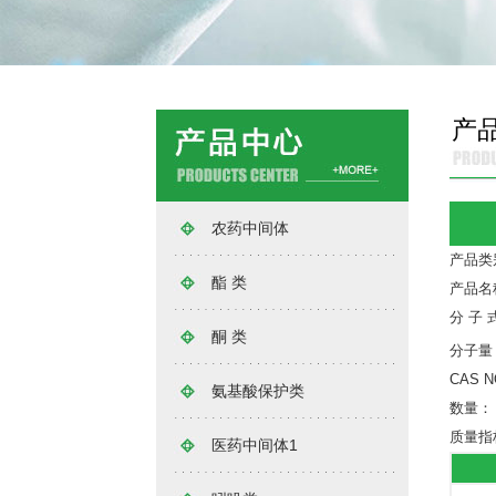
产
农药中间体
产品类
酯 类
产品名
分 子 
酮 类
分子量
CAS 
氨基酸保护类
数量
质量指
医药中间体1