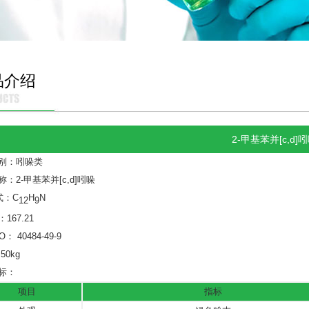
品介绍
2-甲基苯并[c,d]
别：吲哚类
称：
2-甲基苯并[c,d]吲哚
式：
C
H
N
12
9
：
167.21
NO：
40484-49-9
：
50kg
标：
项目
指标