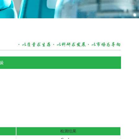
吲哚
检测结果