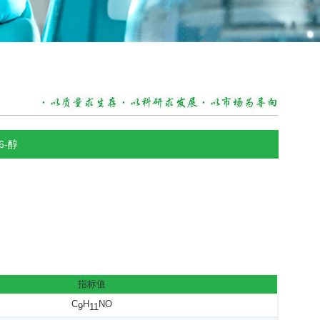
6-醇
指标值
C
H
NO
9
11