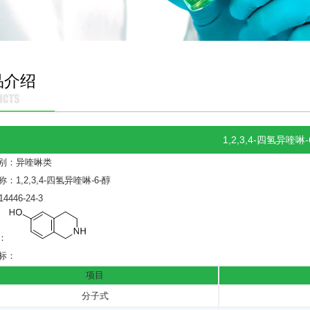
品介绍
1,2,3,4-四氢异喹啉-
别：异喹啉类
：1,2,3,4-四氢异喹啉-6-醇
14446-24-3
：
标：
项目
分子式