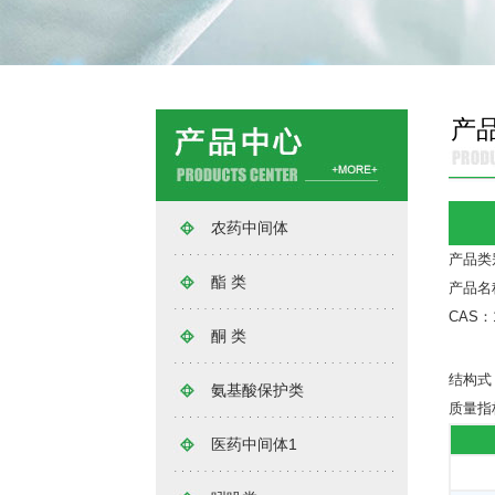
产
农药中间体
产品类
酯 类
产品名称
CAS：
酮 类
结构式
氨基酸保护类
质量指
医药中间体1