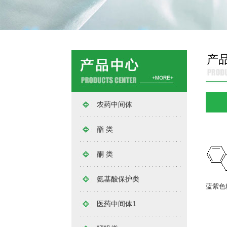
产
农药中间体
酯 类
酮 类
氨基酸保护类
蓝紫色
医药中间体1