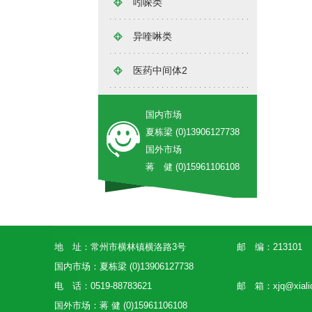
吲哚类
异喹啉类
医药中间体2
国内市场
夏栋梁 (0)13906127738
国外市场
蒋 健 (0)15961106108
地 址：常州市横林镇横洛路3号
邮 编：213101
国内市场：夏栋梁 (0)13906127738
电 话：0519-88783621
邮 箱：
xjq@xial
国外市场：蒋 健 (0)15961106108