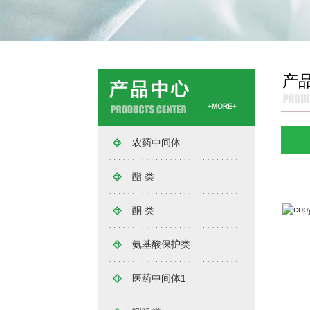
产
农药中间体
酯 类
酮 类
氨基酸保护类
医药中间体1