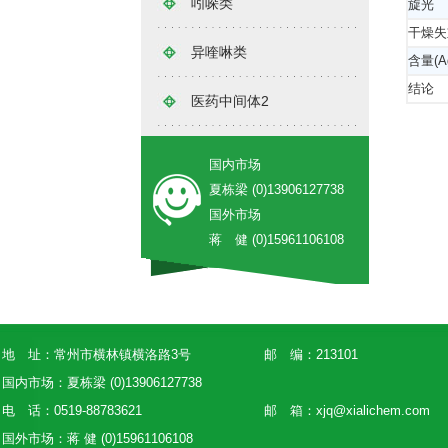
吲哚类
旋光
干燥失
异喹啉类
含量(A
结论
医药中间体2
国内市场
夏栋梁 (0)13906127738
国外市场
蒋 健 (0)15961106108
地 址：常州市横林镇横洛路3号
邮 编：213101
国内市场：夏栋梁 (0)13906127738
电 话：0519-88783621
邮 箱：
xjq@xialichem.com
国外市场：蒋 健 (0)15961106108